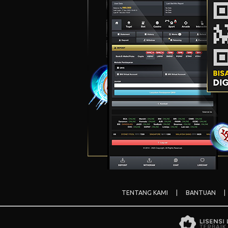
TENTANG KAMI
|
BANTUAN
|