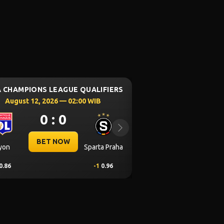
A CHAMPIONS LEAGUE QUALIFIERS
August 11, 2026 — 22:59 WIB
0 : 0
Next
BET NOW
Union Saint-
 Glimt
Gilloise
5
0.88
-0.75
0.94