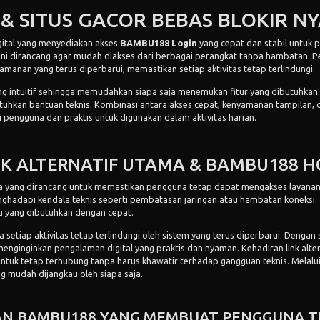
& SITUS GACOR BEBAS BLOKIR 
gital yang menyediakan akses
BAMBU188 Login
yang cepat dan stabil untuk 
rm ini dirancang agar mudah diakses dari berbagai perangkat tanpa hambatan
amanan yang terus diperbarui, memastikan setiap aktivitas tetap terlindungi.
ng intuitif sehingga memudahkan siapa saja menemukan fitur yang dibutuhkan.
an bantuan teknis. Kombinasi antara akses cepat, kenyamanan tampilan, 
i pengguna dan praktis untuk digunakan dalam aktivitas harian.
K ALTERNATIF UTAMA & BAMBU188 HOK
 yang dirancang untuk memastikan pengguna tetap dapat mengakses layanan t
hadapi kendala teknis seperti pembatasan jaringan atau hambatan koneksi. 
yang dibutuhkan dengan cepat.
setiap aktivitas tetap terlindungi oleh sistem yang terus diperbarui. Dengan s
nginginkan pengalaman digital yang praktis dan nyaman. Kehadiran link alte
tuk tetap terhubung tanpa harus khawatir terhadap gangguan teknis. Melalu
mudah dijangkau oleh siapa saja.
N BAMBU188 YANG MEMBUAT PENGGUNA T