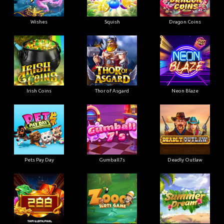
Wishes
Squish
Dragon Coins
Irish Coins
Thor of Asgard
Neon Blaze
Pets Pay Day
Gumball7s
Deadly Outlaw