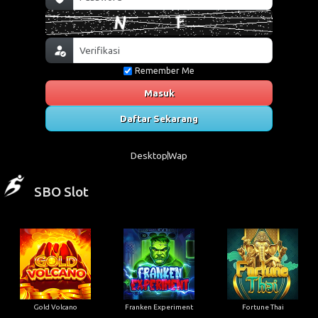
Remember Me
Masuk
Daftar Sekarang
Desktop
Wap
SBO Slot
Gold Volcano
Franken Experiment
Fortune Thai