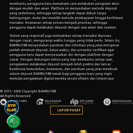
membantu pengguna baru memahami cara melakukan pengisian akun
dengan mudah dan aman. Platform ini menyediakan metode deposit
yang sederhana, sehingga setiap langkah dapat diikuti tanpa
kebingungan, mulai dari memilih metode pembayaran hingga konfirmasi
transaksi. Keamanan setiap proses menjadi prioritas, sehingga
pengguna dapat melakukan deposit dengan rasa aman dan nyaman.
Sistem yang responsif juga memastikan setiap transaksi diproses
dengan cepat, mengurangi waktu tunggu yang tidak perlu. Selain itu,
BAMBU188 menyediakan panduan dan informasi yang jelas mengenai
jumlah minimum deposit, batas waktu, dan prosedur verifikasi agar
pengguna baru dapat menyesuaikan diri dengan platform dengan
cepat. Dengan dukungan teknis yang siap membantu setiap saat,
pengalaman melakukan deposit menjadi lebih praktis dan lancar.
Kombinasi kemudahan, keamanan, dan panduan yang jelas membuat
sistem deposit BAMBU188 ramah bagi pengguna baru yang ingin
memulai pengalaman digital mereka secara efisien dan terpercaya
© 2015 - 2026 Copyright BAMBU188.
All Rights Reserved.
LAPOR PUSAT