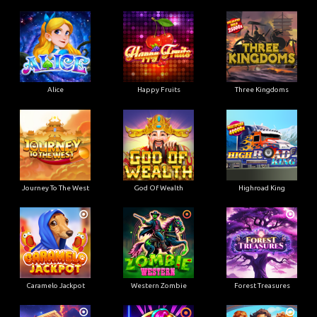
Alice
Happy Fruits
Three Kingdoms
Journey To The West
God Of Wealth
Highroad King
Caramelo Jackpot
Western Zombie
Forest Treasures