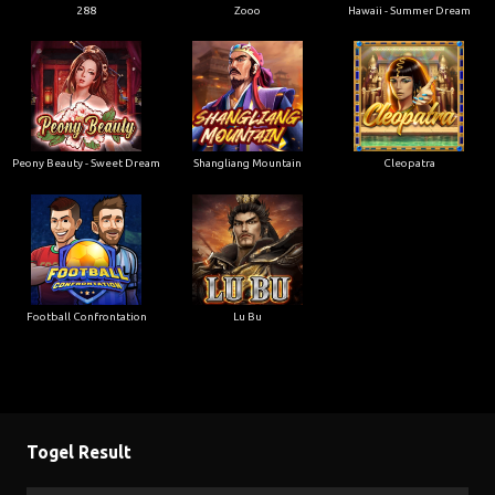
288
Zooo
Hawaii - Summer Dream
Peony Beauty - Sweet Dream
Shangliang Mountain
Cleopatra
Football Confrontation
Lu Bu
Togel Result