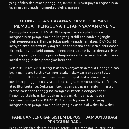
yang efisien dan ramah pengguna, BAMBU188 berupaya menghadirkan
layanan yang mudah dijangkau oleh siapa saja.
KEUNGGULAN LAYANAN BAMBU188 YANG
MEMBUAT PENGGUNA TETAP NYAMAN ONLINE
Keunggulan layanan BAMBU188 tampak dari cara platform ini
menghadirkan pengalaman online yang stabil dan mudah dijangkau
oleh penggunanya. Dengan fokus pada kemudahan akses, BAMBU188
menyediakan antarmuka yang dibuat sederhana agar setiap fitur dapat
ditemukan tanpa kebingungan. Pengguna juga terbantu dengan sistem
yang responsif, sehingga proses berpindah antarhalaman berjalan lancar
meski menggunakan perangkat berbeda
Selain itu, BAMBU188 mengutamakan kenyamanan melalui pengelolaan
keamanan yang terstruktur, memastikan aktivitas pengguna tetap
terlindungi. Ketersediaan layanan yang dapat diakses kapan saja
membuat pengguna merasa lebih tenang saat membutuhkan informasi
atau fitur tertentu. Dukungan teknis yang sigap menambah nilai lebih,
karena membantu pengguna mengatasi kendala dengan cepat.
Kombinasi stabilitas, kemudahan navigasi, dan perhatian pada
keamanan menjadikan BAMBU188 pilihan layanan digital yang
menghadirkan pengalaman online yang nyaman dari waktu ke waktu.
PANDUAN LENGKAP SISTEM DEPOSIT BAMBU188 BAGI
PENGGUNA BARU
Panduan lengkap sistem deposit BAMBU188 dirancang khusus untuk