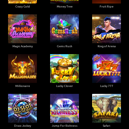
Crazy Gold
Money Tree
Fruit Ripe
Magic Academy
Gems Rush
King of Arena
Millionaire
Lucky Clover
Lucky 777
Disco Jockey
Jump For Richness
Safari