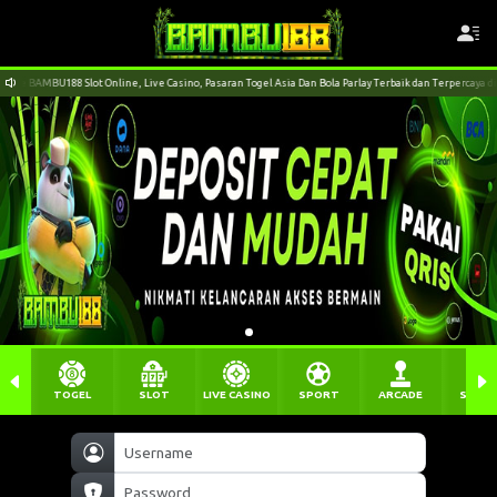
Online, Live Casino, Pasaran Togel Asia Dan Bola Parlay Terbaik dan Terpercaya di Tahun 2023 2024
TOGEL
SLOT
LIVE CASINO
SPORT
ARCADE
SABU