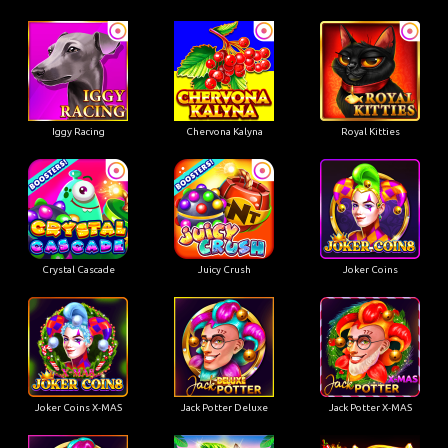
Iggy Racing
Chervona Kalyna
Royal Kitties
Crystal Cascade
Juicy Crush
Joker Coins
Joker Coins X-MAS
Jack Potter Deluxe
Jack Potter X-MAS