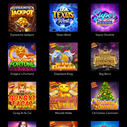
Dynamite Jackpot
Texas Wind
Super Double
Dragon's Fortune
Elephant King
Big Boss
Gong Xi Fa Cai
Maneki Neko
Christmas Carnivals