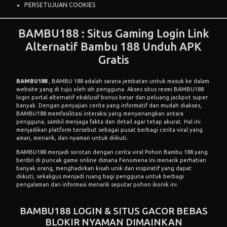
PERSETUJUAN COOKIES
BAMBU188 : Situs Gaming Login Link
Alternatif Bambu 188 Unduh APK
Gratis
BAMBU188
, BAMBU 188 adalah sarana jembatan untuk masuk ke dalam
website yang di tuju oleh sih pengguna. Akses situs resmi BAMBU188
login portal alternatif eksklusif bonus besar dan peluang jackpot super
banyak. Dengan penyajian cerita yang informatif dan mudah diakses,
BAMBU188 memfasilitasi interaksi yang menyenangkan antara
pengguna, sambil menjaga fakta dan detail agar tetap akurat. Hal ini
menjadikan platform tersebut sebagai pusat berbagi cerita viral yang
aman, menarik, dan nyaman untuk diikuti.
BAMBU188 menjadi sorotan dengan cerita viral Pohon Bambu 188 yang
berdiri di puncak game online dimana Fenomena ini menarik perhatian
banyak orang, menghadirkan kisah unik dan inspiratif yang dapat
diikuti, sekaligus menjadi ruang bagi pengguna untuk berbagi
pengalaman dan informasi menarik seputar pohon ikonik ini.
BAMBU188 LOGIN & SITUS GACOR BEBAS
BLOKIR NYAMAN DIMAINKAN