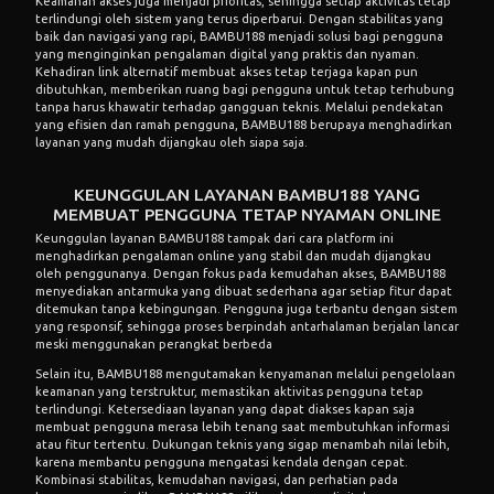
Keamanan akses juga menjadi prioritas, sehingga setiap aktivitas tetap
terlindungi oleh sistem yang terus diperbarui. Dengan stabilitas yang
baik dan navigasi yang rapi, BAMBU188 menjadi solusi bagi pengguna
yang menginginkan pengalaman digital yang praktis dan nyaman.
Kehadiran link alternatif membuat akses tetap terjaga kapan pun
dibutuhkan, memberikan ruang bagi pengguna untuk tetap terhubung
tanpa harus khawatir terhadap gangguan teknis. Melalui pendekatan
yang efisien dan ramah pengguna, BAMBU188 berupaya menghadirkan
layanan yang mudah dijangkau oleh siapa saja.
KEUNGGULAN LAYANAN BAMBU188 YANG
MEMBUAT PENGGUNA TETAP NYAMAN ONLINE
Keunggulan layanan BAMBU188 tampak dari cara platform ini
menghadirkan pengalaman online yang stabil dan mudah dijangkau
oleh penggunanya. Dengan fokus pada kemudahan akses, BAMBU188
menyediakan antarmuka yang dibuat sederhana agar setiap fitur dapat
ditemukan tanpa kebingungan. Pengguna juga terbantu dengan sistem
yang responsif, sehingga proses berpindah antarhalaman berjalan lancar
meski menggunakan perangkat berbeda
Selain itu, BAMBU188 mengutamakan kenyamanan melalui pengelolaan
keamanan yang terstruktur, memastikan aktivitas pengguna tetap
terlindungi. Ketersediaan layanan yang dapat diakses kapan saja
membuat pengguna merasa lebih tenang saat membutuhkan informasi
atau fitur tertentu. Dukungan teknis yang sigap menambah nilai lebih,
karena membantu pengguna mengatasi kendala dengan cepat.
Kombinasi stabilitas, kemudahan navigasi, dan perhatian pada