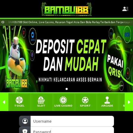
BAMBU188 Slot Online, Live Casino, Pasaran Togel Asia Dan Bola Parlay Terbaik dan Terpercaya di Tahu
TOGEL
SLOT
LIVE CASINO
SPORT
ARCADE
SABU