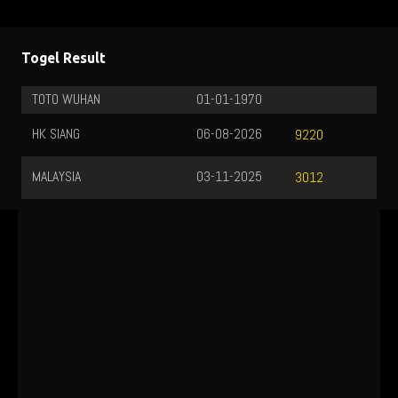
Togel Result
TOTO WUHAN
01-01-1970
HK SIANG
06-08-2026
9220
MALAYSIA
03-11-2025
3012