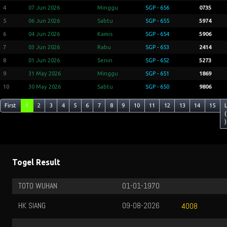
4
07 Jun 2026
Minggu
SGP - 656
0735
5
06 Jun 2026
Sabtu
SGP - 655
5974
6
04 Jun 2026
Kamis
SGP - 654
5906
7
03 Jun 2026
Rabu
SGP - 653
2414
8
01 Jun 2026
Senin
SGP - 652
5273
9
31 May 2026
Minggu
SGP - 651
1869
10
30 May 2026
Sabtu
SGP - 650
9806
First
1
2
3
4
5
6
7
8
9
10
11
12
13
14
15
(
)
Togel Result
TOTO WUHAN
01-01-1970
HK SIANG
09-08-2026
4008