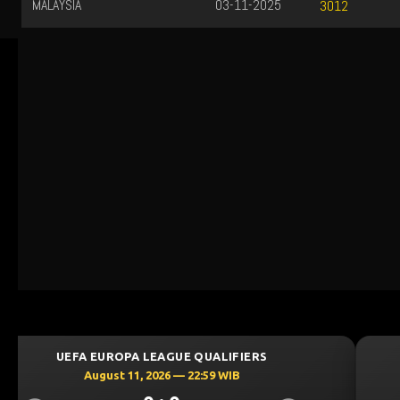
MALAYSIA
03-11-2025
3012
UEFA CHAMPIONS LEAGUE QUALIFIERS
August 11, 2026 — 22:59 WIB