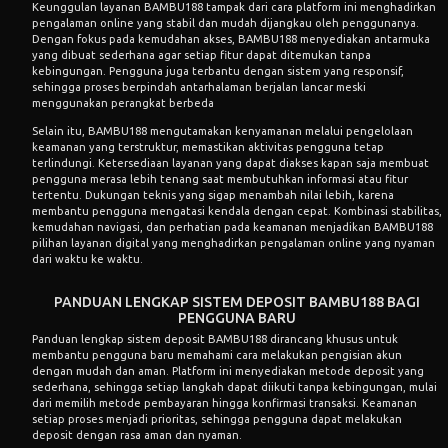
Keunggulan layanan BAMBU188 tampak dari cara platform ini menghadirkan
pengalaman online yang stabil dan mudah dijangkau oleh penggunanya.
Dengan fokus pada kemudahan akses, BAMBU188 menyediakan antarmuka
yang dibuat sederhana agar setiap fitur dapat ditemukan tanpa
kebingungan. Pengguna juga terbantu dengan sistem yang responsif,
sehingga proses berpindah antarhalaman berjalan lancar meski
menggunakan perangkat berbeda
Selain itu, BAMBU188 mengutamakan kenyamanan melalui pengelolaan
keamanan yang terstruktur, memastikan aktivitas pengguna tetap
terlindungi. Ketersediaan layanan yang dapat diakses kapan saja membuat
pengguna merasa lebih tenang saat membutuhkan informasi atau fitur
tertentu. Dukungan teknis yang sigap menambah nilai lebih, karena
membantu pengguna mengatasi kendala dengan cepat. Kombinasi stabilitas,
kemudahan navigasi, dan perhatian pada keamanan menjadikan BAMBU188
pilihan layanan digital yang menghadirkan pengalaman online yang nyaman
dari waktu ke waktu.
PANDUAN LENGKAP SISTEM DEPOSIT BAMBU188 BAGI
PENGGUNA BARU
Panduan lengkap sistem deposit BAMBU188 dirancang khusus untuk
membantu pengguna baru memahami cara melakukan pengisian akun
dengan mudah dan aman. Platform ini menyediakan metode deposit yang
sederhana, sehingga setiap langkah dapat diikuti tanpa kebingungan, mulai
dari memilih metode pembayaran hingga konfirmasi transaksi. Keamanan
setiap proses menjadi prioritas, sehingga pengguna dapat melakukan
deposit dengan rasa aman dan nyaman.