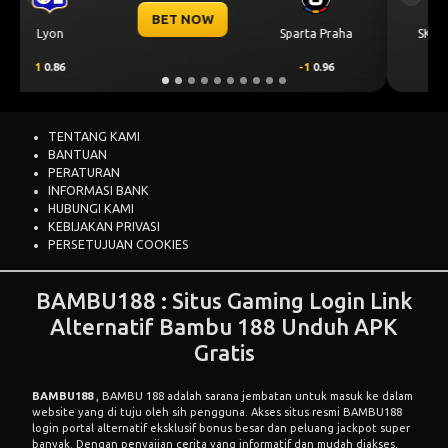
BET NOW
aha
SK Sturm Graz
Fenerbahce
-0.5
0.95
0.5
0.87
TENTANG KAMI
BANTUAN
PERATURAN
INFORMASI BANK
HUBUNGI KAMI
KEBIJAKAN PRIVASI
PERSETUJUAN COOKIES
BAMBU188 : Situs Gaming Login Link
Alternatif Bambu 188 Unduh APK
Gratis
BAMBU188
, BAMBU 188 adalah sarana jembatan untuk masuk ke dalam
website yang di tuju oleh sih pengguna. Akses situs resmi BAMBU188
login portal alternatif eksklusif bonus besar dan peluang jackpot super
banyak. Dengan penyajian cerita yang informatif dan mudah diakses,