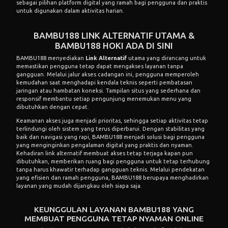
sebagai pilihan platform digital yang ramah bagi pengguna dan praktis
untuk digunakan dalam aktivitas harian.
BAMBU188 LINK ALTERNATIF UTAMA &
BAMBU188 HOKI ADA DI SINI
BAMBU188 menyediakan
Link Alternatif
utama yang dirancang untuk
memastikan pengguna tetap dapat mengakses layanan tanpa
gangguan. Melalui jalur akses cadangan ini, pengguna memperoleh
kemudahan saat menghadapi kendala teknis seperti pembatasan
jaringan atau hambatan koneksi. Tampilan situs yang sederhana dan
responsif membantu setiap pengunjung menemukan menu yang
dibutuhkan dengan cepat.
Keamanan akses juga menjadi prioritas, sehingga setiap aktivitas tetap
terlindungi oleh sistem yang terus diperbarui. Dengan stabilitas yang
baik dan navigasi yang rapi, BAMBU188 menjadi solusi bagi pengguna
yang menginginkan pengalaman digital yang praktis dan nyaman.
Kehadiran link alternatif membuat akses tetap terjaga kapan pun
dibutuhkan, memberikan ruang bagi pengguna untuk tetap terhubung
tanpa harus khawatir terhadap gangguan teknis. Melalui pendekatan
yang efisien dan ramah pengguna, BAMBU188 berupaya menghadirkan
layanan yang mudah dijangkau oleh siapa saja.
KEUNGGULAN LAYANAN BAMBU188 YANG
MEMBUAT PENGGUNA TETAP NYAMAN ONLINE