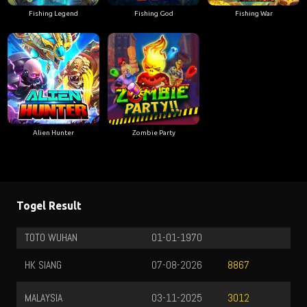
Fishing Legend
Fishing God
Fishing War
Alien Hunter
Zombie Party
Togel Result
TOTO WUHAN
01-01-1970
HK SIANG
07-08-2026
8867
MALAYSIA
03-11-2025
3012