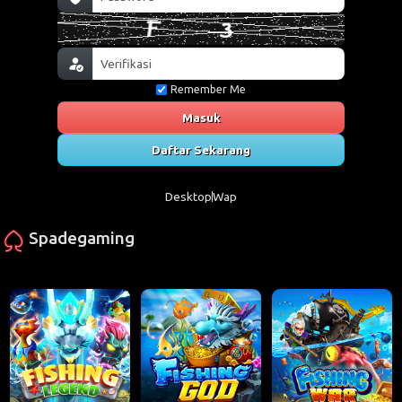
Remember Me
Masuk
Daftar Sekarang
Desktop
Wap
Spadegaming